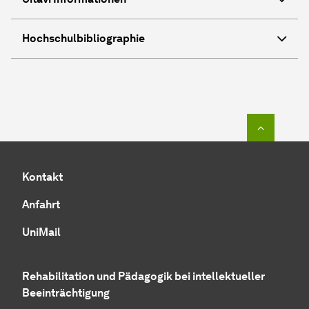
Hochschulbibliographie
Zum Seit
Kontakt
Anfahrt
UniMail
Rehabilitation und Pädagogik bei intellektueller
Beeinträchtigung