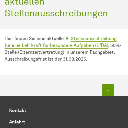
aktuellen
Stellenausschreibungen
Hier finden Sie eine aktuelle
Stellenausschreibung
für eine Lehrkraft für besondere Aufgaben (LfBA)
; 50%-
Stelle (Elternzeitvertretung) in unserem Fachgebiet.
Ausschreibungsfrist ist der 31.08.2026.
Zum Seit
Kontakt
Anfahrt