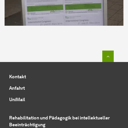
Zum Seit
Kontakt
Anfahrt
UniMail
Rehabilitation und Pädagogik bei intellektueller
Beeinträchtigung