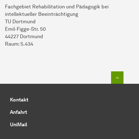
Fachgebiet Rehabilitation und Pädagogik bei
intellektueller Beeinträchtigung
TU Dortmund
Emil-Figge-Str. 50
44227 Dortmund
Raum: 5.434
Zum Seit
Kontakt
Anfahrt
UniMail