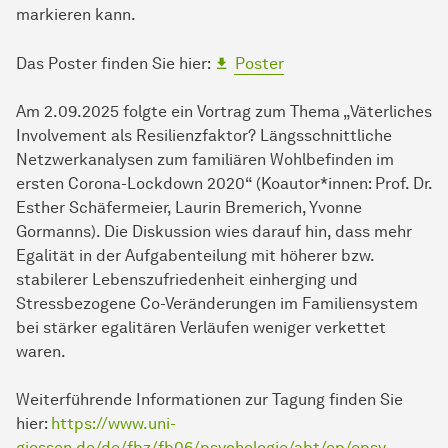
markieren kann.
Das Poster finden Sie hier:
Poster
Am 2.09.2025 folgte ein Vortrag zum Thema „Väterliches
Involvement als Resilienzfaktor? Längsschnittliche
Netzwerkanalysen zum familiären Wohlbefinden im
ersten Corona-Lockdown 2020“ (Koautor*innen: Prof. Dr.
Esther Schäfermeier, Laurin Bremerich, Yvonne
Gormanns). Die Diskussion wies darauf hin, dass mehr
Egalität in der Aufgabenteilung mit höherer bzw.
stabilerer Lebenszufriedenheit einherging und
Stressbezogene Co-Veränderungen im Familiensystem
bei stärker egalitären Verläufen weniger verkettet
waren.
Weiterführende Informationen zur Tagung finden Sie
hier:
https://www.uni-
giessen.de/de/fbz/fb06/psychologie/abt/ep/epsy-