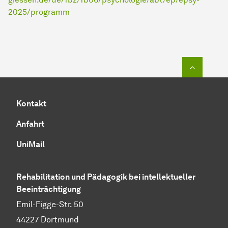
2025/programm
Zum Seit
Kontakt
Anfahrt
UniMail
Rehabilitation und Pädagogik bei intellektueller
Beeinträchtigung
Emil-Figge-Str. 50
44227 Dortmund